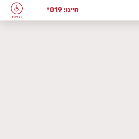
*019 :חייגו
נגישות