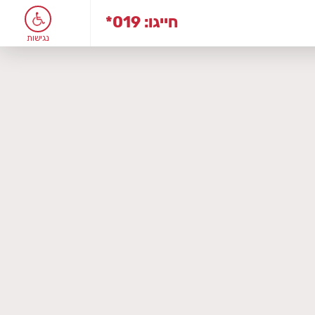
*019 :חייגו
נגישות