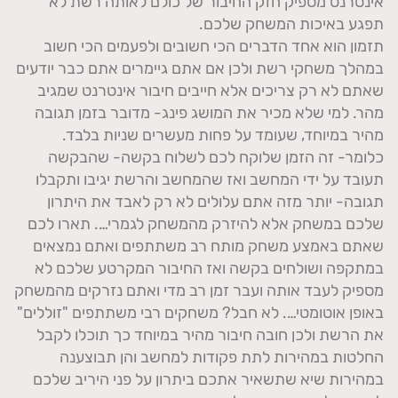
אינטרנט מספיק חזק החיבור של כולם לאותה רשת לא
תפגע באיכות המשחק שלכם.
תזמון הוא אחד הדברים הכי חשובים ולפעמים הכי חשוב
במהלך משחקי רשת ולכן אם אתם גיימרים אתם כבר יודעים
שאתם לא רק צריכים אלא חייבים חיבור אינטרנט שמגיב
מהר. למי שלא מכיר את המושג פינג- מדובר בזמן תגובה
מהיר במיוחד, שעומד על פחות מעשרים שניות בלבד.
כלומר- זה הזמן שלוקח לכם לשלוח בקשה- שהבקשה
תעובד על ידי המחשב ואז שהמחשב והרשת יגיבו ותקבלו
תגובה- יותר מזה אתם עלולים לא רק לאבד את היתרון
שלכם במשחק אלא להיזרק מהמשחק לגמרי…. תארו לכם
שאתם באמצע משחק מותח רב משתתפים ואתם נמצאים
במתקפה ושולחים בקשה ואז החיבור המקרטע שלכם לא
מספיק לעבד אותה ועבר זמן רב מדי ואתם נזרקים מהמשחק
באופן אוטומטי…. לא חבל? משחקים רבי משתתפים "זוללים"
את הרשת ולכן חובה חיבור מהיר במיוחד כך תוכלו לקבל
החלטות במהירות לתת פקודות למחשב והן תבוצענה
במהירות שיא שתשאיר אתכם ביתרון על פני היריב שלכם