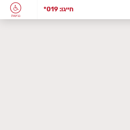
*019 :חייגו
נגישות