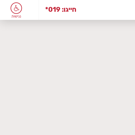
*019 :חייגו
נגישות