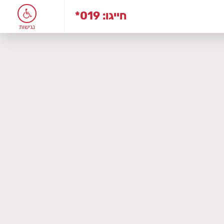
*019 :חייגו
נגישות