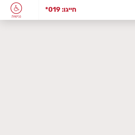
*019 :חייגו
נגישות