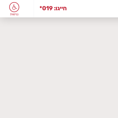
*019 :חייגו
נגישות