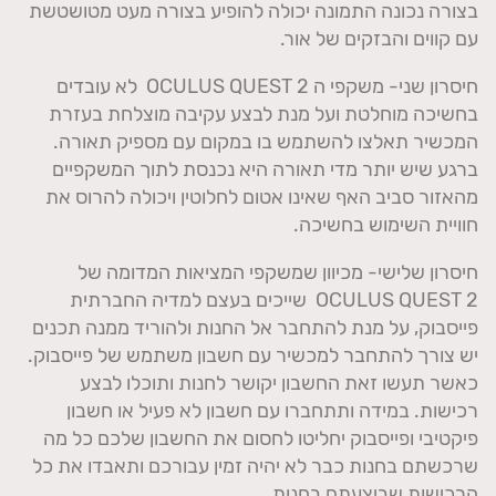
בצורה נכונה התמונה יכולה להופיע בצורה מעט מטושטשת
עם קווים והבזקים של אור.
חיסרון שני- משקפי ה OCULUS QUEST 2 לא עובדים
בחשיכה מוחלטת ועל מנת לבצע עקיבה מוצלחת בעזרת
המכשיר תאלצו להשתמש בו במקום עם מספיק תאורה.
ברגע שיש יותר מדי תאורה היא נכנסת לתוך המשקפיים
מהאזור סביב האף שאינו אטום לחלוטין ויכולה להרוס את
חוויית השימוש בחשיכה.
חיסרון שלישי- מכיוון שמשקפי המציאות המדומה של
OCULUS QUEST 2 שייכים בעצם למדיה החברתית
פייסבוק, על מנת להתחבר אל החנות ולהוריד ממנה תכנים
יש צורך להתחבר למכשיר עם חשבון משתמש של פייסבוק.
כאשר תעשו זאת החשבון יקושר לחנות ותוכלו לבצע
רכישות. במידה ותתחברו עם חשבון לא פעיל או חשבון
פיקטיבי ופייסבוק יחליטו לחסום את החשבון שלכם כל מה
שרכשתם בחנות כבר לא יהיה זמין עבורכם ותאבדו את כל
הרכישות שביצעתם בחנות.