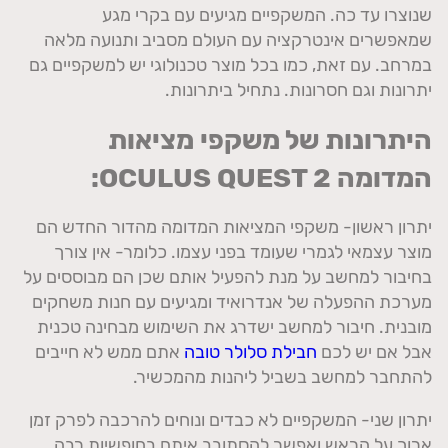
שנוצרו עד כה. המשקפיים מגיעים עם בקרי מגע
שמאפשרים אינטרקציה עם העולם מסביב ותנועה מלאה
במרחב. עם זאת, כמו בכל מוצר טכנולוגי יש למשקפיים גם
יתרונות וגם חסרונות. נתחיל ביתרונות.
היתרונות של משקפי מציאות
המדומה
OCULUS QUEST 2
:
יתרון ראשון- משקפי המציאות המדומה מהדור החדש הם
מוצר עצמאי לגמרי שעומד בפני עצמו. כלומר- אין צורך
בחיבור למחשב על מנת להפעיל אותם שכן הם מבוססים על
מערכת ההפעלה של אנדרואיד ומגיעים עם חנות משחקים
מובנית. חיבור למחשב ישדרג את השימוש מבחינה טכנית
אבל אם יש לכם
חבילת סלולר טובה
אתם ממש לא חייבים
להתחבר למחשב בשביל ליהנות מהמכשיר.
יתרון שני- המשקפיים לא כבדים ונוחים להרכבה לפרק זמן
ארוך על הראש ואפשר להסתובב איתם בחופשיות רבה.