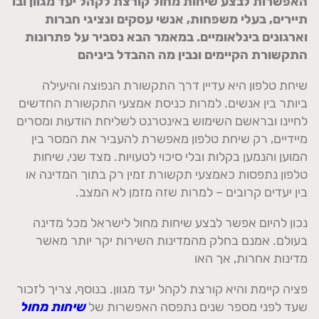
האפשרות לבצע שיחות מחול קורצת לקהל יעד מגוון ובו
תיירים, בעלי משפחות, אנשי עסקים ונציגי חברות
וארגונים בינלאומיים. במאמר הבא נסביר על פתרונות
התקשורת הקיימים ונבין מה ההבדל ביניהם
שיחת טלפון היא עדיין דרך התקשורת הנפוצה והיעילה
ביותר בין אנשים. למרות כניסת אמצעי התקשורת החדשים
לחיינו ובראשם השימוש באינטרנט לשליחת הודעות ומסרים
מיידיים, רק שיחת טלפון מאפשרת להעביר את המסר בין
המוען והנמען בקלות ובלי סיכוי לטעויות. מצד שני, שיחות
טלפון נתפסות כאמצעי תקשורת זמין רק בתוך המדינה או
בין יעדים קרובים – למרות שזה מזמן לא המצב.
נכון להיום אפשר לבצע שיחות מחול לישראל מכל מדינה
בעולם. אמנם בחלק מהמדינות השירות יקר יותר מאשר
מדינות אחרות, אך האו
פציה קיימת והיא קורצת לקהל יעד מגוון. בנוסף, צריך לזכור
שעד לפני מספר שנים נתפסה האפשרות של
שיחות מחול